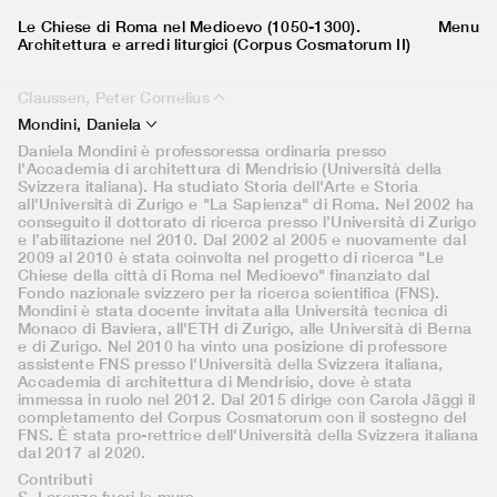
Le Chiese di Roma nel Medioevo (1050-1300).
Menu
Architettura e arredi liturgici (Corpus Cosmatorum II)
Claussen, Peter Cornelius
Peter Cornelius Claussen, nato nel 1944, ha studiato storia
Mondini, Daniela
dell’arte, archeologia classica e archeologia preistorica a
Daniela Mondini è professoressa ordinaria presso
Tubinga, Marburgo, Bonn e Magonza. Nel 1973 ha conseguito
l'Accademia di architettura di Mendrisio (Università della
il dottorato con una tesi sulla cattedrale di Chartres. Nel
Svizzera italiana). Ha studiato Storia dell'Arte e Storia
1974/75 ha ottenuto una borsa di studio presso la
all'Università di Zurigo e "La Sapienza" di Roma. Nel 2002 ha
Bibliotheca Hertziana di Roma. Successivamente, ha lavorato
conseguito il dottorato di ricerca presso l’Università di Zurigo
come assistente scientifico all’Università di Heidelberg, sotto
e l’abilitazione nel 2010. Dal 2002 al 2005 e nuovamente dal
la guida di Hans Belting. Nel 1981 ha conseguito l'abilitazione
2009 al 2010 è stata coinvolta nel progetto di ricerca "Le
all'Università di Heidelberg con una monografia intitolata
Chiese della città di Roma nel Medioevo" finanziato dal
"Magistri Doctissimi Romani", dedicata ai cosiddetti Cosmati.
Fondo nazionale svizzero per la ricerca scientifica (FNS).
Dal 1982 al 1987 ha ricoperto la cattedra di Storia dell'Arte
Mondini è stata docente invitata alla Università tecnica di
all'Università di Francoforte, e nel 1986/87 è stato professore
Monaco di Baviera, all'ETH di Zurigo, alle Università di Berna
ospite alla Biblioteca Hertziana di Roma. Dal 1987 al 2009 è
e di Zurigo. Nel 2010 ha vinto una posizione di professore
stato titolare della cattedra di Storia dell’Arte Medievale
assistente FNS presso l'Università della Svizzera italiana,
all'Università di Zurigo. Nel 1993 ha subito un trapianto di
Accademia di architettura di Mendrisio, dove è stata
cuore. Le sue ricerche si concentrano su diversi temi: l’arte al
immessa in ruolo nel 2012. Dal 2015 dirige con Carola Jäggi il
tempo di Federico II, l’oreficeria medievale, Chartres e la
completamento del Corpus Cosmatorum con il sostegno del
scultura gotica, il ruolo e la firma dell’artista medievale, e le
FNS. È stata pro-rettrice dell'Università della Svizzera italiana
opere di Holbein, Dürer, le visioni nell’arte e l'outsider art. Il
dal 2017 al 2020.
suo principale focus di ricerca rimane Roma e il Corpus delle
Chiese di Roma tra il 1050 e il 1300. Il 5 febbraio 2026 Peter
Contributi
Cornelius Claussen è deceduto a Zurigo, pochi giorni prima
S. Lorenzo fuori le mura