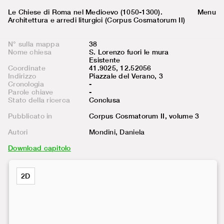
Le Chiese di Roma nel Medioevo (1050-1300).
Menu
Architettura e arredi liturgici (Corpus Cosmatorum II)
N° sulla mappa
38
Nome chiesa
S. Lorenzo fuori le mura
Esistente
Coordinate
41.9025, 12.52056
Indirizzo
Piazzale del Verano, 3
Cronologia
-
Parole chiave
-
Stato della ricerca
Conclusa
Pubblicato in
Corpus Cosmatorum II, volume
3
Autori
Mondini, Daniela
Download capitolo
2D