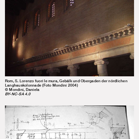
Rom, S. Lorenzo fuori le mura, Gebälk und Obergaden der nördlichen
Langhauskolonnade (Foto Mondini 2004)
© Mondini, Daniela
BY-NC-SA 4.0