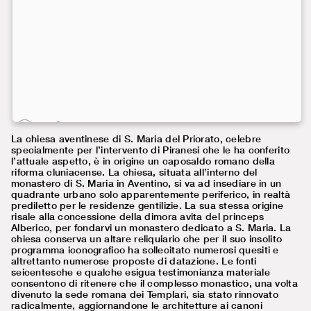
La chiesa aventinese di S. Maria del Priorato, celebre
specialmente per l’intervento di Piranesi che le ha conferito
l’attuale aspetto, è in origine un caposaldo romano della
riforma cluniacense. La chiesa, situata all’interno del
monastero di S. Maria in Aventino, si va ad insediare in un
quadrante urbano solo apparentemente periferico, in realtà
prediletto per le residenze gentilizie. La sua stessa origine
risale alla concessione della dimora avita del princeps
Alberico, per fondarvi un monastero dedicato a S. Maria. La
chiesa conserva un altare reliquiario che per il suo insolito
programma iconografico ha sollecitato numerosi quesiti e
altrettanto numerose proposte di datazione. Le fonti
seicentesche e qualche esigua testimonianza materiale
consentono di ritenere che il complesso monastico, una volta
divenuto la sede romana dei Templari, sia stato rinnovato
radicalmente, aggiornandone le architetture ai canoni