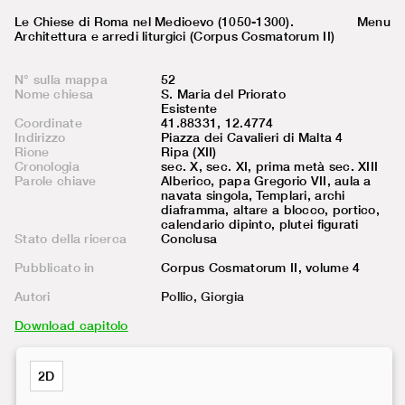
Le Chiese di Roma nel Medioevo (1050-1300).
Menu
Architettura e arredi liturgici (Corpus Cosmatorum II)
N° sulla mappa
52
Nome chiesa
S. Maria del Priorato
Esistente
Coordinate
41.88331, 12.4774
Indirizzo
Piazza dei Cavalieri di Malta 4
Rione
Ripa (XII)
Cronologia
sec. X, sec. XI, prima metà sec. XIII
Parole chiave
Alberico, papa Gregorio VII, aula a
navata singola, Templari, archi
diaframma, altare a blocco, portico,
calendario dipinto, plutei figurati
Stato della ricerca
Conclusa
Pubblicato in
Corpus Cosmatorum II, volume
4
Autori
Pollio, Giorgia
Download capitolo
2D