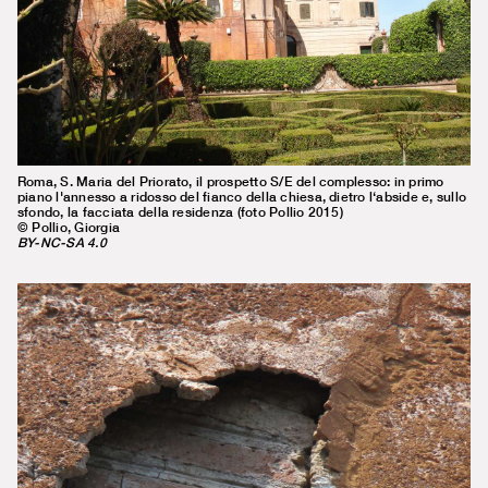
Roma, S. Maria del Priorato, il prospetto S/E del complesso: in primo
piano l'annesso a ridosso del fianco della chiesa, dietro l‘abside e, sullo
sfondo, la facciata della residenza (foto Pollio 2015)
© Pollio, Giorgia
BY-NC-SA 4.0