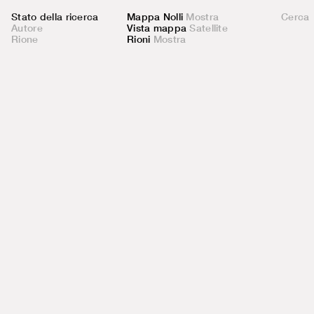
:
Stato della ricerca
Mappa Nolli
Mostra
Autore
Vista mappa
Satellite
Rione
Rioni
Mostra
La struttura della basilica a tre navate sul Monte
attribuibili il magnifico mosaico absidale e lo s
stata sede di un’arcidiaconia fin dagli anni Vent
necessari significativi interventi edilizi o di arre
diversi interventi di rimodernamento dal sec. XVI 
anni Cinquanta del XX sec., hanno cancellato og