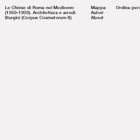
Le Chiese di Roma nel Medioevo
Mappa
Ordina per
(1050-1300). Architettura e arredi
Autori
liturgici (Corpus Cosmatorum II)
About
N° sulla
63
mappa
Nome chiesa
S. Maria in Domnica
Esistente
Coordinate
41.88464, 12.49553
Indirizzo
Via della Navicella 10
Rione
Campitelli (X)
N° sulla
942
mappa Nolli
Cronologia
sec. IX
Parole chiave
basilica a tre navate, Monte Celio,
papa Pasquale I, mosaico absidale,
arredo liturgico, arcidiaconia, cripta
Stato
Conclusa
della ricerca
Pubblicato in
Corpus Cosmatorum II, volume
4
Autori
Jäggi, Carola